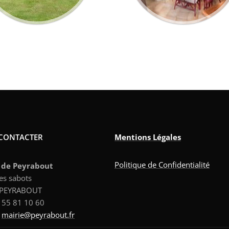
CONTACTER
Mentions Légales
Politique de Confidentialité
 de Peyrabout
es sabots
 PEYRABOUT
5 55 81 10 60
:
mairie@
peyrabout
.fr